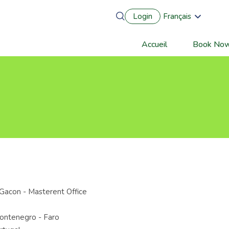
Login
Français
English
Português
Accueil
Book No
Main
Español
Deutsch
navigation
Gacon - Masterent Office
ntenegro - Faro