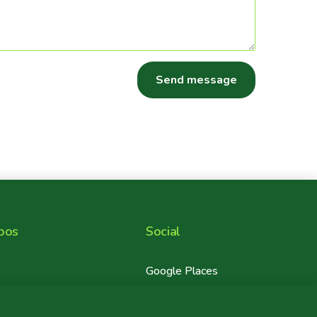
pos
Social
r
Google Places