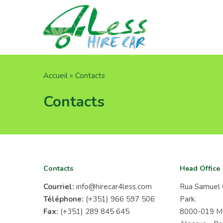
Aller
au
contenu
principal
Fil
Accueil
Contacts
d'Ariane
Contacts
Contacts
Head Office
Courriel:
info@hirecar4less.com
Rua Samuel 
Téléphone:
(+351) 966 597 506
Park.
Fax:
(+351) 289 845 645
8000-019 Mo