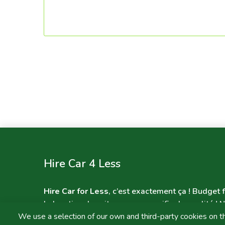
Hire Car 4 Less
Hire Car for Less
, c’est exactement ça ! Budget f
la location de voitures sans sacrifier la qualité !
N
termes de rapport qualité-prix pour les services 
We use a selection of our own and third-party cookies on t