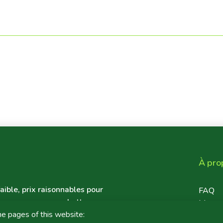
À pro
aible, prix raisonnables pour
Foote
FAQ
ous ne serons pas battus en
Maps
de location de voitures à
he pages of this website:
Links