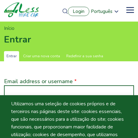
Passar
Login
Português
para
Me
English
o
Français
conteúdo
Navegação
Início
Español
principal
Deutsch
estrutural
Entrar
Separadores
Entrar
Criar uma nova conta
Redefinir a sua senha
primários
Email address or username
Utilizamos uma seleção de cookies próprios e de
Insira o seu e-mail ou utilizador.
terceiros nas páginas deste site: cookies essenciais,
Senha
que são necessários para a utilização do site; cookies
funcionais, que proporcionam maior facilidade de
utilização; cookies de desempenho, que utilizamos