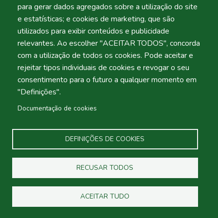
Insira a palavra-passe que acompanha o seu e-mail.
para gerar dados agregados sobre a utilização do site
e estatísticas; e cookies de marketing, que são
utilizados para exibir conteúdos e publicidade
relevantes. Ao escolher "ACEITAR TODOS", concorda
com a utilização de todos os cookies. Pode aceitar e
rejeitar tipos individuais de cookies e revogar o seu
consentimento para o futuro a qualquer momento em
"Definições".
Hire Car 4 Less
Documentação de cookies
Hire Car 4 Less
é exatamente isso! Baixo custo, preços
DEFINIÇÕES DE COOKIES
razoáveis para aluguer de carros sem sacrificar a
qualidade! Não seremos batidos em valor nos serviços
de aluguer de carros em Faro e Lisboa.
RECUSAR TODOS
Reserve o seu carro connosco hoje para um aluguer fácil,
ACEITAR TUDO
simples e com boa relação qualidade-preço em Portugal.
O nosso processo de reserva demora apenas alguns