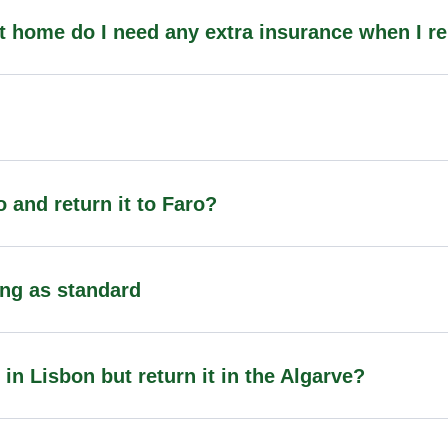
at home do I need any extra insurance when I r
o and return it to Faro?
ing as standard
r in Lisbon but return it in the Algarve?