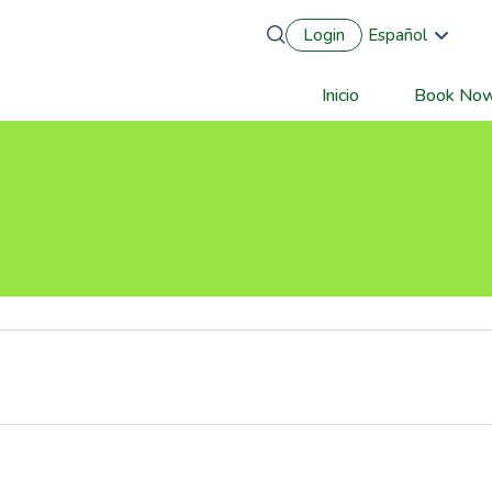
Login
Español
English
Português
Inicio
Book No
Main
Français
Deutsch
navigation