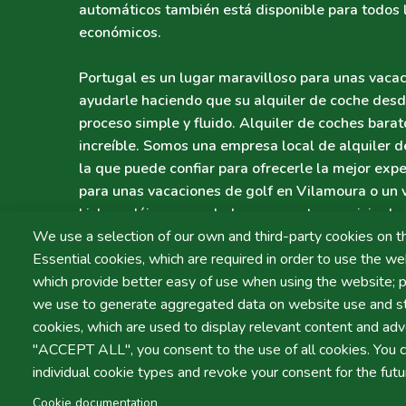
automáticos también está disponible para todos 
económicos.
Portugal es un lugar maravilloso para unas vacac
ayudarle haciendo que su alquiler de coche desd
proceso simple y fluido. Alquiler de coches barat
increíble. Somos una empresa local de alquiler d
la que puede confiar para ofrecerle la mejor expe
para unas vacaciones de golf en Vilamoura o un vi
Lisboa, déjenos ayudarle con nuestro servicio de 
Nuestro equipo amable estará encantado de ayud
We use a selection of our own and third-party cookies on t
bienvenida con el alquiler perfecto para su viaje.
Essential cookies, which are required in order to use the web
which provide better easy of use when using the website; 
we use to generate aggregated data on website use and sta
cookies, which are used to display relevant content and adve
"ACCEPT ALL", you consent to the use of all cookies. You c
Condiciones
Política de Privacidad
individual cookie types and revoke your consent for the futu
LIVRO DE
RECLAMAÇÕE
Cookie documentation