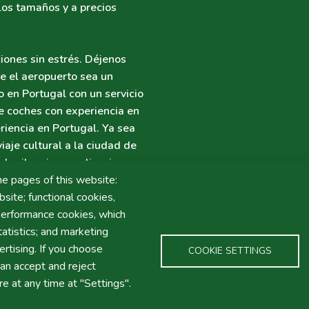
los tamaños y a precios
iones sin estrés. Déjenos
e el aeropuerto sea un
o en Portugal con un servicio
e coches con experiencia en
riencia en Portugal. Ya sea
aje cultural a la ciudad de
alquiler sin complicaciones.
arle, y esperamos darle la
he pages of this website:
site; functional cookies,
performance cookies, which
tistics; and marketing
rtising. If you choose
COOKIE SETTINGS
an accept and reject
re at any time at "Settings".
S