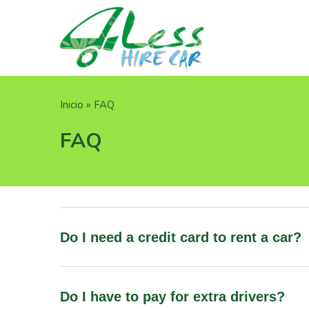
Pasar
al
contenido
principal
Sobrescribir
Inicio
FAQ
enlaces
FAQ
de
ayuda
a
la
navegación
Do I need a credit card to rent a car?
Do I have to pay for extra drivers?