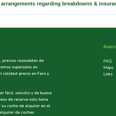
he arrangements regarding breakdowns & insura
Acerc
, precios razonables de
Foote
FAQ
seremos superados en
Maps
n calidad-precio en Faro y
Links
r fácil, sencillo y de buena
ceso de reserva solo toma
 su coche de alquiler en el
alquiler de coches