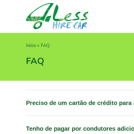
Passar
para
o
conteúdo
principal
Navegação
Início
FAQ
estrutural
FAQ
Preciso de um cartão de crédito para
Tenho de pagar por condutores adici