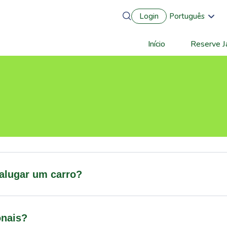
Login
Português
English
Français
Início
Reserve J
Main
Español
Deutsch
navigation
 alugar um carro?
onais?