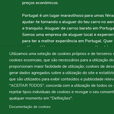
preços económicos.
Portugal é um lugar maravilhoso para umas féria
ajudar-te tornando o aluguer do teu carro no ae
e tranquilo. Aluguer de carros barato em Portuga
Somos uma empresa de aluguer local e experien
para ter a melhor experiência em Portugal. Quer 
golfe em Vilamoura, ou uma viagem cultural à ci
ajudá-lo com o nosso serviço de aluguer sem co
Utilizamos uma seleção de cookies próprios e de terceiros 
terá todo o gosto em ajudá-lo, e esperamos dar-
cookies essenciais, que são necessários para a utilização do 
aluguer perfeito para a sua viagem.
proporcionam maior facilidade de utilização; cookies de de
gerar dados agregados sobre a utilização do site e estatísti
que são utilizados para exibir conteúdos e publicidade rele
"ACEITAR TODOS", concorda com a utilização de todos os c
rejeitar tipos individuais de cookies e revogar o seu consen
Termos e condições
Política de Privacidade
qualquer momento em "Definições".
LIVRO DE
RE
Documentação de cookies
© 2026 Hire Car 4 Less. Todos os direitos reservados.