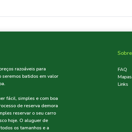
Sobre
preços razoáveis para
Foote
FAQ
ão seremos batidos em valor
Mapas
oa.
Links
er fácil, simples e com boa
processo de reserva demora
mples reservar o seu carro
sco hoje. O aluguer de
 todos os tamanhos e a