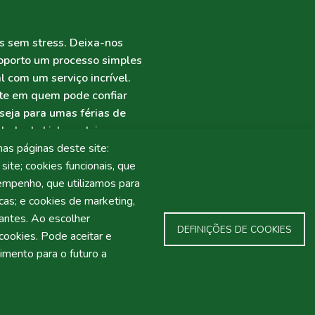
s sem stress. Deixa-nos
roporto um processo simples
l com um serviço incrível.
te em quem pode confiar
seja para umas férias de
dade de Lisboa, deixe-nos
mplicações. A nossa equipa
nas páginas deste site:
lhe as boas-vindas com o
site; cookies funcionais, que
sempenho, que utilizamos para
cas; e cookies de marketing,
vantes. Ao escolher
DEFINIÇÕES DE COOKIES
ookies. Pode aceitar e
timento para o futuro a
CLAMAÇÕES