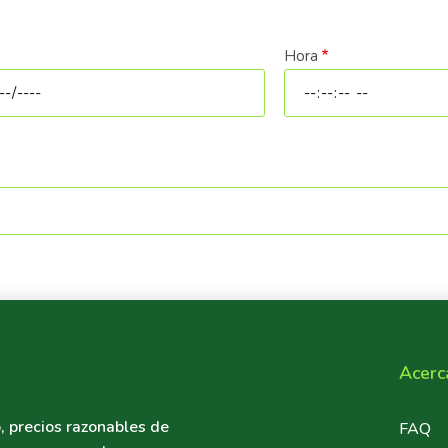
Hora
a
Hora
Acerc
, precios razonables de
Foote
FAQ