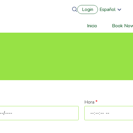
Login
Español
English
Português
Inicio
Book No
Main
Français
Deutsch
navigation
Hora
a
Hora