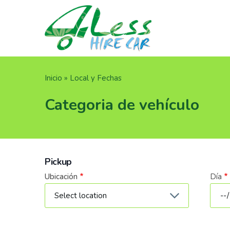
Pasar
al
contenido
principal
Sobrescribir
Inicio
Local y Fechas
enlaces
Categoria de vehículo
de
ayuda
a
la
navegación
Pickup
Ubicación
Día
Fech