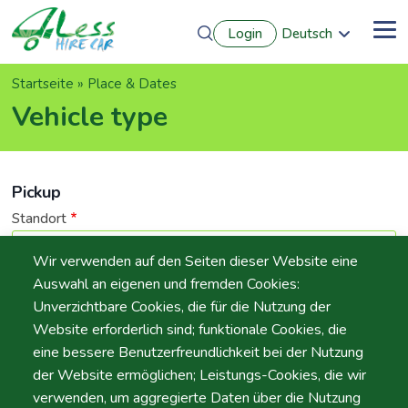
Direkt
Login
Deutsch
zum
Me
English
Inhalt
Português
Pfadnavigation
Startseite
Place & Dates
Français
Español
Vehicle type
Pickup
Standort
Wir verwenden auf den Seiten dieser Website eine
Auswahl an eigenen und fremden Cookies:
Unverzichtbare Cookies, die für die Nutzung der
Tag
Website erforderlich sind; funktionale Cookies, die
Datum
eine bessere Benutzerfreundlichkeit bei der Nutzung
der Website ermöglichen; Leistungs-Cookies, die wir
verwenden, um aggregierte Daten über die Nutzung
Zeit