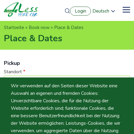
Direkt
Login
Deutsch
zum
Me
English
Inhalt
Português
Pfadnavigation
Startseite
Book now
Place & Dates
Français
Español
Place & Dates
Pickup
Standort
Wir verwenden auf den Seiten dieser Website eine
Auswahl an eigenen und fremden Cookies:
Unverzichtbare Cookies, die für die Nutzung der
Tag
Website erforderlich sind; funktionale Cookies, die
Datum
eine bessere Benutzerfreundlichkeit bei der Nutzung
der Website ermöglichen; Leistungs-Cookies, die wir
verwenden, um aggregierte Daten über die Nutzung
Zeit