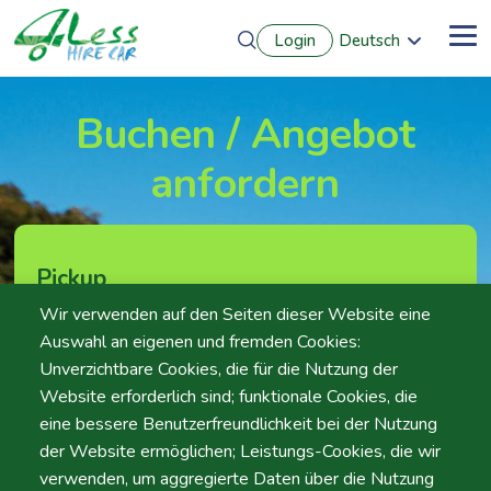
Direkt
Login
Deutsch
zum
Me
English
Inhalt
Português
Français
Buchen / Angebot
Español
anfordern
Pickup
Wir verwenden auf den Seiten dieser Website eine
Standort
Auswahl an eigenen und fremden Cookies:
Unverzichtbare Cookies, die für die Nutzung der
Website erforderlich sind; funktionale Cookies, die
eine bessere Benutzerfreundlichkeit bei der Nutzung
Tag
Zeit
der Website ermöglichen; Leistungs-Cookies, die wir
Datum
Zeit
verwenden, um aggregierte Daten über die Nutzung