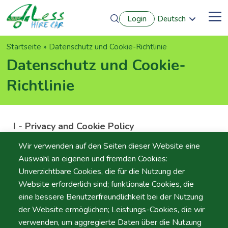
Direkt
Login
Deutsch
zum
Me
English
Inhalt
Português
Pfadnavigation
Startseite
Datenschutz und Cookie-Richtlinie
Français
Español
Datenschutz und Cookie-
Richtlinie
I - Privacy and Cookie Policy
A.Moita – Automóveis de Aluguer sem Condutor, LDA.
Wir verwenden auf den Seiten dieser Website eine
is committed to protecting the security and privacy of
Auswahl an eigenen und fremden Cookies:
those who access its
Unverzichtbare Cookies, die für die Nutzung der
website
https://www.hirecar4less.com/
. In this context,
Website erforderlich sind; funktionale Cookies, die
we have drafted this Privacy and Cookies Policy ("Policy")
eine bessere Benutzerfreundlichkeit bei der Nutzung
to affirm our commitment and respect for privacy rules
der Website ermöglichen; Leistungs-Cookies, die wir
and personal data protection.
verwenden, um aggregierte Daten über die Nutzung