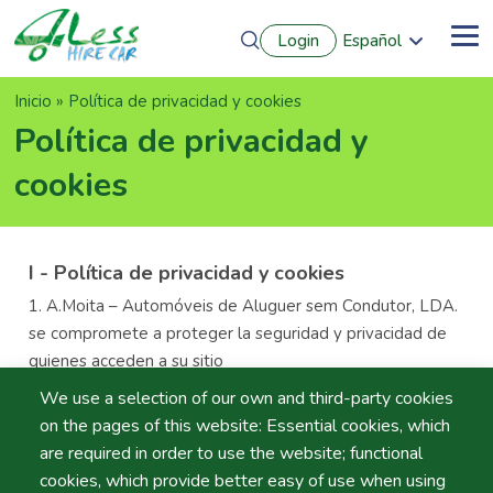
Pasar
Login
Español
al
Me
English
contenido
Português
principal
Sobrescribir
Inicio
Política de privacidad y cookies
Français
Deutsch
enlaces
Política de privacidad y
de
cookies
ayuda
a
la
navegación
I - Política de privacidad y cookies
A.Moita – Automóveis de Aluguer sem Condutor, LDA.
se compromete a proteger la seguridad y privacidad de
quienes acceden a su sitio
web
https://www.hirecar4less.com/
. En este contexto,
We use a selection of our own and third-party cookies
hemos redactado esta Política de Privacidad y Cookies
on the pages of this website: Essential cookies, which
("Policía") para afirmar nuestro compromiso y respeto por
are required in order to use the website; functional
las normas de privacidad y la protección de datos
cookies, which provide better easy of use when using