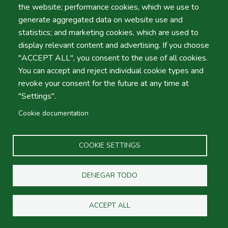
personales.
the website; performance cookies, which we use to
Esta política regula el procesamiento de datos
generate aggregated data on website use and
personales de usuarios del sitio web ("Usuarios")
statistics; and marketing cookies, which are used to
recogidos en el ámbito de su uso por A.Moita –
display relevant content and advertising. If you choose
Automóveis de Aluguer sem Condutor, LDA.
"ACCEPT ALL", you consent to the use of all cookies.
Proporcionar datos personales implica el
You can accept and reject individual cookie types and
reconocimiento de la política descrita en esta página.
revoke your consent for the future at any time at
II - Sobre nosotros
"Settings".
Referencias en esta Política de Privacidad a A.Moita –
Cookie documentation
Automóveis de Aluguer sem Condutor, LDA ", "nosotros",
o "nuestro" significa A.Moita – Automóveis de Aluguer
sem Condutor, LDA
empresa de alquiler de coches con
COOKIE SETTINGS
sede en Avenida de Liberdade 15, 8150-101, São Brás
de Alportel, 501945997, en adelante llamada
DENEGAR TODO
"Empresa"). La Compañía determina los propósitos y
medios de procesamiento de datos, como se describe a
ACCEPT ALL
continuación, y se considera el controlador de datos bajo
el Reglamento General de Protección de Datos y otra