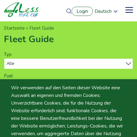
Direkt
Login
Deutsch
zum
Me
English
Inhalt
Português
Pfadnavigation
Startseite
Fleet Guide
Français
Español
Fleet Guide
Typ
Fuel
Wir verwenden auf den Seiten dieser Website eine
Auswahl an eigenen und fremden Cookies:
Doors
Unverzichtbare Cookies, die für die Nutzung der
Website erforderlich sind; funktionale Cookies, die
eine bessere Benutzerfreundlichkeit bei der Nutzung
Seats
der Website ermöglichen; Leistungs-Cookies, die wir
verwenden, um aggregierte Daten über die Nutzung