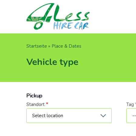
Direkt
zum
Inhalt
Pfadnavigation
Startseite
Place & Dates
Vehicle type
Pickup
Standort
Tag
Dat