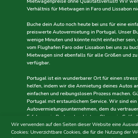
Mietwagenpreise ohne Qualitätsverlust!
Wir wer
Verhältnis für Mietwagen in Faro und Lissabon n
Buche dein Auto noch heute bei uns für eine einf
preiswerte Autovermietung in Portugal. Unser B
wenige Minuten und könnte nicht einfacher sein
vom Flughafen Faro oder Lissabon bei uns zu bu
Mietwagen sind ebenfalls für alle Größen und zu
verfügbar.
Portugal ist ein wunderbarer Ort für einen stress
helfen, indem wir die Anmietung deines Autos 
einfachen und reibungslosen Prozess machen. G
Portugal mit erstaunlichem Service. Wir sind ein
Autovermietungsunternehmen, dem du vertrauen 
Erfahrung in Portugal zu bieten. Ob es ein Golfur
kulturelle Reise in die Stadt Lissabon ist, lass u
Wir verwenden auf den Seiten dieser Website eine Auswa
unkomplizierten Mietwagenservice helfen. Unser 
Cookies: Unverzichtbare Cookies, die für die Nutzung der We