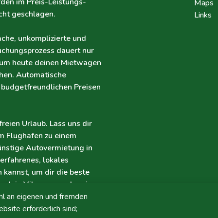
den im Preis-Leistungs-
Maps
icht geschlagen.
Links
ache, unkomplizierte und
uchungsprozess dauert nur
, um heute deinen Mietwagen
chen. Automatische
 budgetfreundlichen Preisen
freien Urlaub. Lass uns dir
am Flughafen zu einem
ünstige Autovermietung in
 erfahrenes, lokales
kannst, um dir die beste
laub in Vilamoura oder eine
ns dir mit unserem
hl an eigenen und fremden
freundliches Team hilft dir
bsite erforderlich sind;