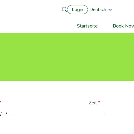
Login
Deutsch
English
Português
Startseite
Book No
Main
Français
Español
navigation
Zeit
um
Zeit